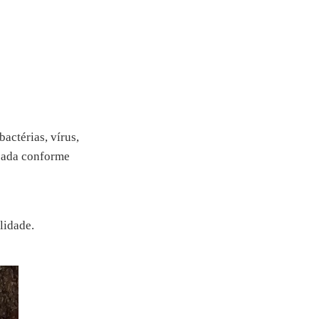
actérias, vírus,
isada conforme
lidade.