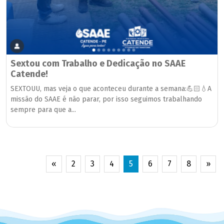
Sextou com Trabalho e Dedicação no SAAE
Catende!
SEXTOUU, mas veja o que aconteceu durante a semana:💪🏻💧A
missão do SAAE é não parar, por isso seguimos trabalhando
sempre para que a...
«
2
3
4
5
6
7
8
»